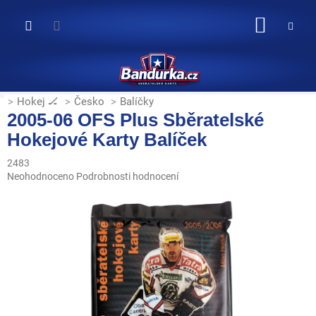
Přejít
na
NÁKUP
obsah
KOŠÍK
Hokej 🏒
Česko
Balíčky
2005-06 OFS Plus Sběratelské
Hokejové Karty Balíček
2483
Průměrné
Neohodnoceno
Podrobnosti hodnocení
hodnocení
produktu
je
0,0
z
5
hvězdiček.