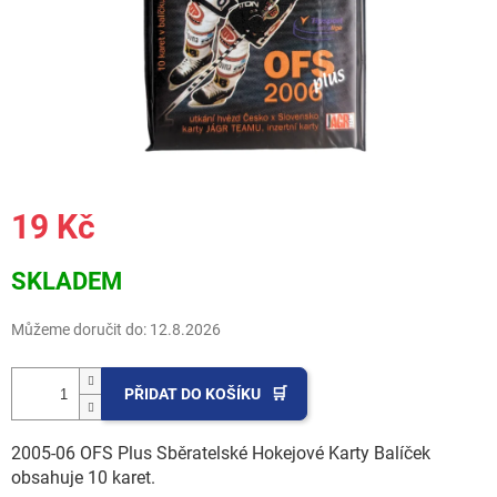
19 Kč
Měrná
SKLADEM
cena:
Můžeme doručit do:
12.8.2026
PŘIDAT DO KOŠÍKU
2005-06 OFS Plus Sběratelské Hokejové Karty Balíček
obsahuje 10 karet.