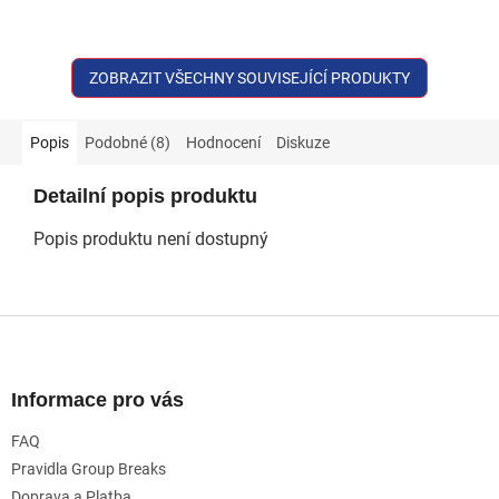
ZOBRAZIT VŠECHNY SOUVISEJÍCÍ PRODUKTY
Popis
Podobné (8)
Hodnocení
Diskuze
Detailní popis produktu
Popis produktu není dostupný
Z
á
p
a
Informace pro vás
t
FAQ
í
Pravidla Group Breaks
Doprava a Platba