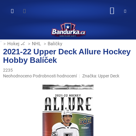
Přejít
na
NÁKUP
obsah
KOŠÍK
Hokej 🏒
NHL
Balíčky
2021-22 Upper Deck Allure Hockey
Hobby Balíček
2235
Průměrné
Neohodnoceno
Podrobnosti hodnocení
Značka:
Upper Deck
hodnocení
produktu
je
0,0
z
5
hvězdiček.