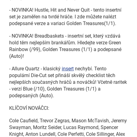
- NOVINKA! Hustle, Hit and Never Quit - tento insertní
set je zaměřen na tvrdé hráče. I zde můžete nalézt
podepsané verze a variaci Golden Treasures(1/1).
- NOVINKA! Breadbaskets - insertní set, který vzdává
hold těm nejlepším brankářům. Hledejte verze Green
Rainbow (/99), Golden Treasures (1/1) a podepsané
(Auto)!
- Allure Quartz - klasický
insert
nechybí. Tento
populární Die-Cut set přináší skvělý checklist těch
nejlepších současných hráčů a nováčků! Včetně raritek
- verzí Blue (/10), Golden Treasures (1/1) a
podepsaných (Auto).
KLÍČOVÍ NOVÁČCI:
Cole Caufield, Trevor Zegras, Mason McTavish, Jeremy
Swayman, Moritz Seider, Lucas Raymond, Spencer
Knight, Anton Lundell, Cole Perfetti, Cole Sillinger, Alex