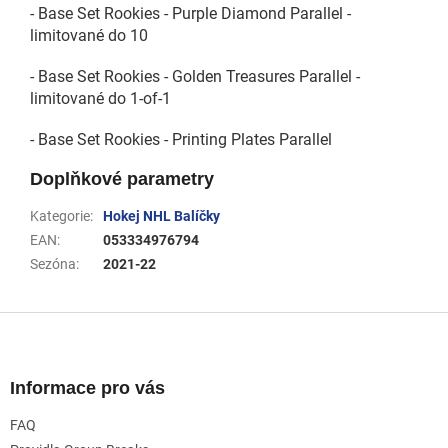
- Base Set Rookies - Purple Diamond Parallel -
limitované do 10
- Base Set Rookies - Golden Treasures Parallel -
limitované do 1-of-1
- Base Set Rookies - Printing Plates Parallel
Doplňkové parametry
Kategorie
:
Hokej NHL Balíčky
EAN
:
053334976794
Sezóna
:
2021-22
Z
á
p
a
Informace pro vás
t
FAQ
í