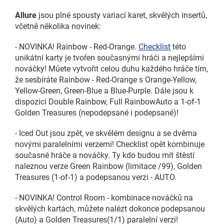
Allure
jsou plné spousty variací karet, skvělých insertů,
včetně několika novinek:
- NOVINKA! Rainbow - Red-Orange.
Checklist
této
unikátní karty je tvořen současnými hráči a nejlepšími
nováčky! Můete vytvořit celou duhu každého hráče tím,
že sesbíráte Rainbow - Red-Orange s Orange-Yellow,
Yellow-Green, Green-Blue a Blue-Purple. Dále jsou k
dispozici Double Rainbow, Full RainbowAuto a 1-of-1
Golden Treasures (nepodepsané i podepsané)!
- Iced Out jsou zpět, ve skvělém designu a se dvěma
novými paralelními verzemi! Checklist opět kombinuje
současné hráče a nováčky. Ty kdo budou mít štěstí
naleznou verze Green Rainbow (limitace /99), Golden
Treasures (1-of-1) a podepsanou verzi - AUTO.
- NOVINKA! Control Room - kombinace nováčků na
skvělých kartách, můžete nalézt dokonce podepsanou
(Auto) a Golden Treasures(1/1) paralelní verzi!