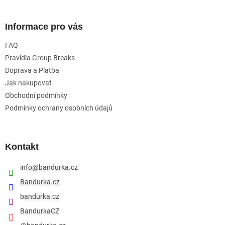
á
p
a
Informace pro vás
t
FAQ
í
Pravidla Group Breaks
Doprava a Platba
Jak nakupovat
Obchodní podmínky
Podmínky ochrany osobních údajů
Kontakt
info
@
bandurka.cz
Bandurka.cz
bandurka.cz
BandurkaCZ