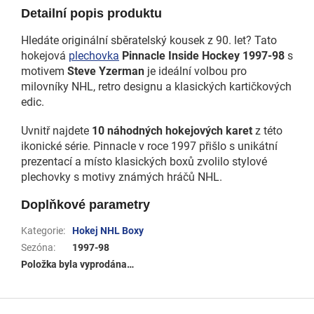
Detailní popis produktu
Hledáte originální sběratelský kousek z 90. let? Tato
hokejová
plechovka
Pinnacle Inside Hockey 1997-98
s
motivem
Steve Yzerman
je ideální volbou pro
milovníky NHL, retro designu a klasických kartičkových
edic.
Uvnitř najdete
10 náhodných hokejových karet
z této
ikonické série. Pinnacle v roce 1997 přišlo s unikátní
prezentací a místo klasických boxů zvolilo stylové
plechovky s motivy známých hráčů NHL.
Doplňkové parametry
Kategorie
:
Hokej NHL Boxy
Sezóna
:
1997-98
Položka byla vyprodána…
Z