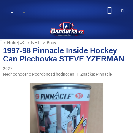
Přejít
na
NÁKUP
obsah
KOŠÍK
Hokej 🏒
NHL
Boxy
1997-98 Pinnacle Inside Hockey
Can Plechovka STEVE YZERMAN
2027
Průměrné
Neohodnoceno
Podrobnosti hodnocení
Značka:
Pinnacle
hodnocení
produktu
je
0,0
z
5
hvězdiček.