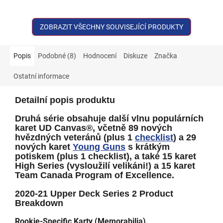
ZOBRAZIT VŠECHNY SOUVISEJÍCÍ PRODUKTY
Popis
Podobné (8)
Hodnocení
Diskuze
Značka
Ostatní informace
Detailní popis produktu
Druhá série obsahuje další vlnu populárních
karet UD Canvas®, včetně 89 nových
hvězdných veteránů (plus 1
checklist
) a 29
nových karet
Young Guns
s krátkým
potiskem (plus 1 checklist), a také 15 karet
High Series (vysloužilí velikáni!) a 15 karet
Team Canada Program of Excellence.
2020-21 Upper Deck Series 2 Product
Breakdown
Rookie-Specific Karty (Memorabilia)