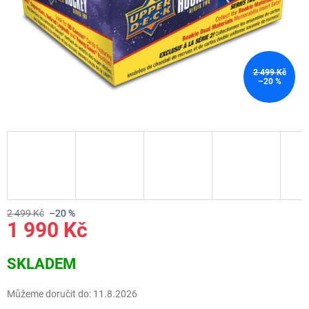
2 499 Kč
–20 %
2 499 Kč
–20 %
1 990 Kč
Měrná
SKLADEM
cena:
Můžeme doručit do:
11.8.2026