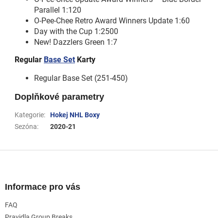
Parallel 1:120
O-Pee-Chee Retro Award Winners Update 1:60
Day with the Cup 1:2500
New! Dazzlers Green 1:7
Regular
Base Set
Karty
Regular Base Set (251-450)
Doplňkové parametry
Kategorie
:
Hokej NHL Boxy
Sezóna
:
2020-21
Z
á
p
a
Informace pro vás
t
FAQ
í
Pravidla Group Breaks