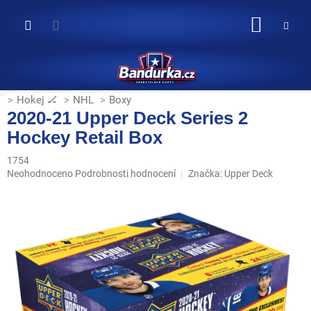
Přejít
na
NÁKUP
obsah
KOŠÍK
Hokej 🏒
NHL
Boxy
2020-21 Upper Deck Series 2
Hockey Retail Box
1754
Průměrné
Neohodnoceno
Podrobnosti hodnocení
Značka:
Upper Deck
hodnocení
produktu
je
0,0
z
5
hvězdiček.