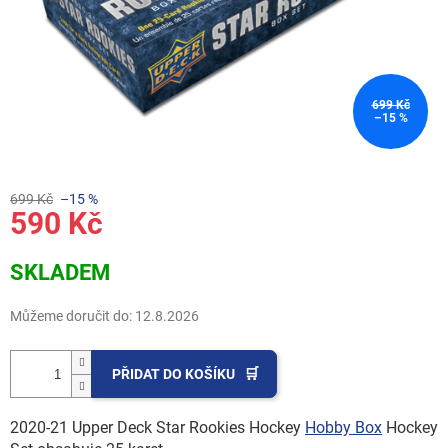
699 Kč
–15 %
699 Kč
–15 %
590 Kč
Měrná
SKLADEM
cena:
Můžeme doručit do:
12.8.2026
PŘIDAT DO KOŠÍKU
2020-21 Upper Deck Star Rookies Hockey
Hobby Box
Hockey