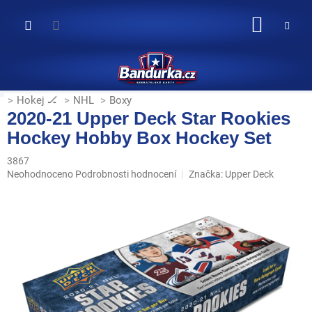
Přejít
na
NÁKUP
obsah
KOŠÍK
Hokej 🏒
NHL
Boxy
2020-21 Upper Deck Star Rookies
Hockey Hobby Box Hockey Set
3867
Průměrné
Neohodnoceno
Podrobnosti hodnocení
Značka:
Upper Deck
hodnocení
produktu
je
0,0
z
5
hvězdiček.