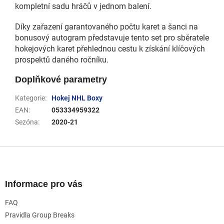
kompletní sadu hráčů v jednom balení.
Díky zařazení garantovaného počtu karet a šanci na
bonusový autogram představuje tento set pro sběratele
hokejových karet přehlednou cestu k získání klíčových
prospektů daného ročníku.
Doplňkové parametry
Kategorie
:
Hokej NHL Boxy
EAN
:
053334959322
Sezóna
:
2020-21
Z
á
p
a
Informace pro vás
t
FAQ
í
Pravidla Group Breaks