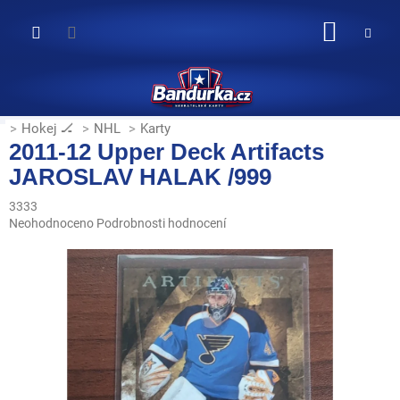
Přejít
na
NÁKUP
obsah
KOŠÍK
Hokej 🏒
NHL
Karty
2011-12 Upper Deck Artifacts
JAROSLAV HALAK /999
3333
Průměrné
Neohodnoceno
Podrobnosti hodnocení
hodnocení
produktu
je
0,0
z
5
hvězdiček.