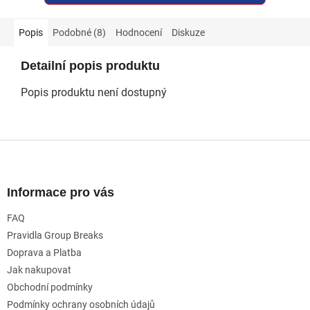
Popis
Podobné (8)
Hodnocení
Diskuze
Detailní popis produktu
Popis produktu není dostupný
Z
á
p
a
Informace pro vás
t
FAQ
í
Pravidla Group Breaks
Doprava a Platba
Jak nakupovat
Obchodní podmínky
Podmínky ochrany osobních údajů