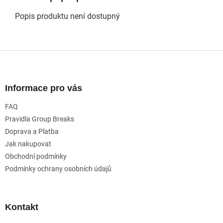
Popis produktu není dostupný
Z
á
p
a
Informace pro vás
t
FAQ
í
Pravidla Group Breaks
Doprava a Platba
Jak nakupovat
Obchodní podmínky
Podmínky ochrany osobních údajů
Kontakt