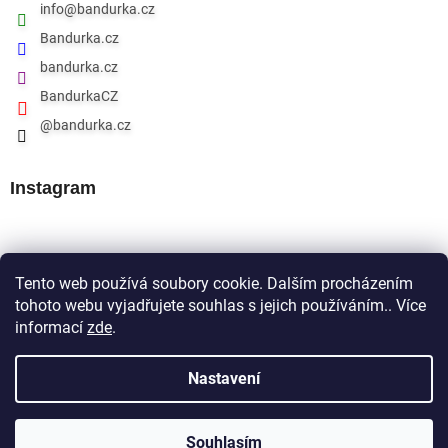
info
@
bandurka.cz
Bandurka.cz
bandurka.cz
BandurkaCZ
@bandurka.cz
Instagram
Přijímáme online platby
Tento web používá soubory cookie. Dalším procházením
tohoto webu vyjadřujete souhlas s jejich používáním.. Více
informací
zde
.
Nastavení
Souhlasím
Copyright 2026
Bandurka.cz
. Všechna práva vyhrazena.