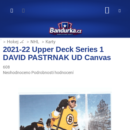
Přejít
na
NÁKUP
obsah
KOŠÍK
Hokej 🏒
NHL
Karty
2021-22 Upper Deck Series 1
DAVID PASTRNAK UD Canvas
608
Průměrné
Neohodnoceno
Podrobnosti hodnocení
hodnocení
produktu
je
0,0
z
5
hvězdiček.