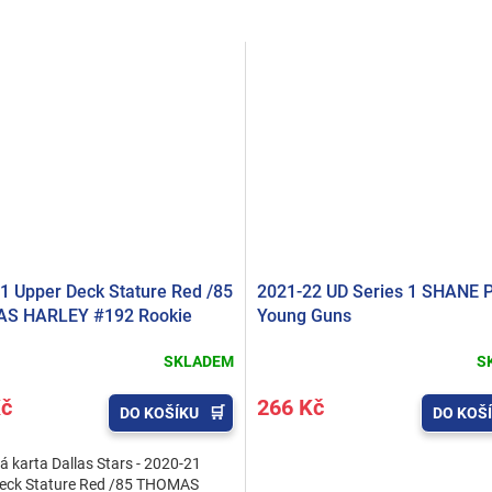
1 Upper Deck Stature Red /85
2021-22 UD Series 1 SHANE 
S HARLEY #192 Rookie
Young Guns
SKLADEM
S
Kč
266 Kč
DO KOŠÍKU
DO KOŠ
 karta Dallas Stars - 2020-21
eck Stature Red /85 THOMAS