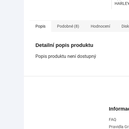
HARLEY
Popis
Podobné (8)
Hodnocení
Dis
Detailní popis produktu
Popis produktu není dostupný
Z
á
p
a
t
Informa
í
FAQ
Pravidla G