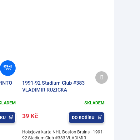
379 Kč
–29 %
Další
produkt
PINTO
1991-92 Stadium Club #383
VLADIMIR RUZICKA
KLADEM
SKLADEM
39 Kč
ÍKU
DO KOŠÍKU
Hokejová karta NHL Boston Bruins - 1991-
92 Stadium Club #383 VLADIMIR