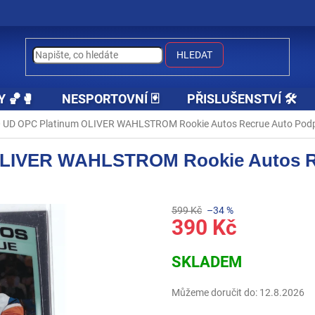
HLEDAT
Y 🏀🥊
NESPORTOVNÍ 🃏
PŘISLUŠENSTVÍ 🛠️
 UD OPC Platinum OLIVER WAHLSTROM Rookie Autos Recrue Auto Podp
OLIVER WAHLSTROM Rookie Autos R
599 Kč
–34 %
390 Kč
Měrná
SKLADEM
cena:
Můžeme doručit do:
12.8.2026