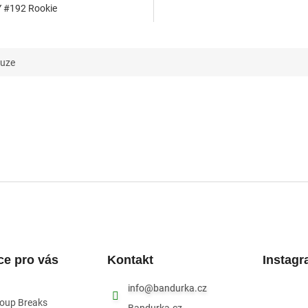
 #192 Rookie
kuze
ce pro vás
Kontakt
Instag
info
@
bandurka.cz
roup Breaks