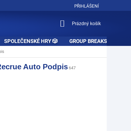
PŘIHLÁŠENÍ
NÁKUPNÍ
Prázdný košík
KOŠÍK
SPOLEČENSKÉ HRY 🎲
GROUP BREAKS 🚧👥🚧
is
ecrue Auto Podpis
647