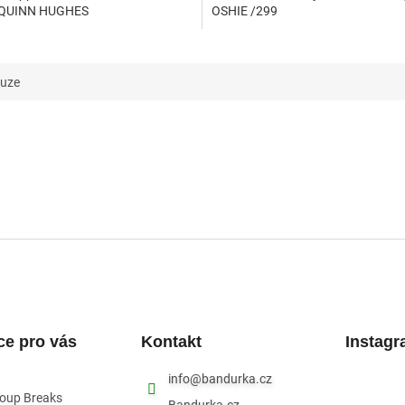
QUINN HUGHES
OSHIE /299
kuze
ce pro vás
Kontakt
Instag
info
@
bandurka.cz
roup Breaks