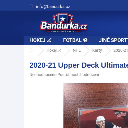
Přejít
info@bandurka.cz
na
obsah
HOKEJ 🏒
FOTBAL ⚽
JINÉ SPORT
Domů
Hokej 🏒
NHL
Karty
2020-21
2020-21 Upper Deck Ultima
Průměrné
Neohodnoceno
Podrobnosti hodnocení
hodnocení
produktu
je
0,0
z
5
hvězdiček.