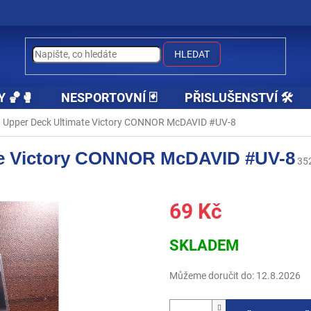
HLEDAT
Y 🏀🥊
NESPORTOVNÍ 🃏
PŘISLUŠENSTVÍ 🛠️
 Upper Deck Ultimate Victory CONNOR McDAVID #UV-8
te Victory CONNOR McDAVID #UV-8
35
69 Kč
Měrná
SKLADEM
cena:
Můžeme doručit do:
12.8.2026