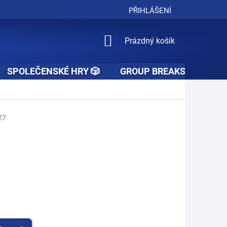
PŘIHLÁŠENÍ
NÁKUPNÍ
Prázdný košík
KOŠÍK
SPOLEČENSKÉ HRY 🎲
GROUP BREAKS 🚧👥🚧
27