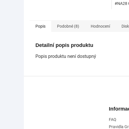
#NA28 
Popis
Podobné (8)
Hodnocení
Dis
Detailní popis produktu
Popis produktu není dostupný
Z
á
p
a
t
Informa
í
FAQ
Pravidla G