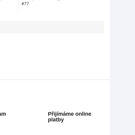
#77
ram
Přijímáme online
platby