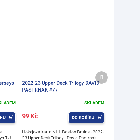
Další
produkt
erseys
2022-23 Upper Deck Trilogy DAVID
PASTRNAK #77
KLADEM
SKLADEM
99 Kč
ÍKU
DO KOŠÍKU
s
Hokejová karta NHL Boston Bruins - 2022-
ys T.J.
23 Upper Deck Trilogy - David Pastrnak