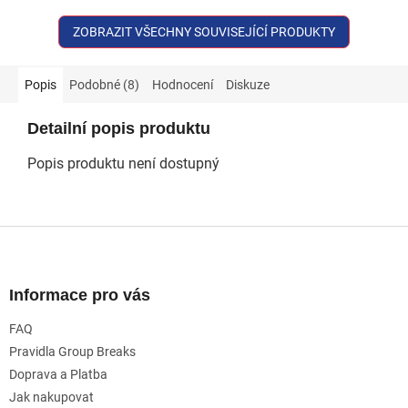
ZOBRAZIT VŠECHNY SOUVISEJÍCÍ PRODUKTY
Popis
Podobné (8)
Hodnocení
Diskuze
Detailní popis produktu
Popis produktu není dostupný
Z
á
p
a
Informace pro vás
t
FAQ
í
Pravidla Group Breaks
Doprava a Platba
Jak nakupovat