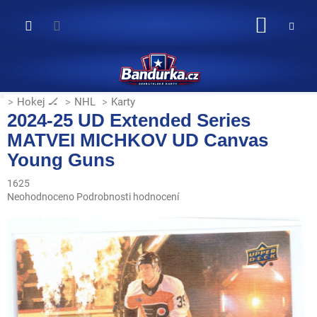
Přejít
na
NÁKUP
obsah
KOŠÍK
Hokej 🏒
NHL
Karty
2024-25 UD Extended Series
MATVEI MICHKOV UD Canvas
Young Guns
1625
Průměrné
Neohodnoceno
Podrobnosti hodnocení
hodnocení
produktu
je
0,0
z
5
hvězdiček.