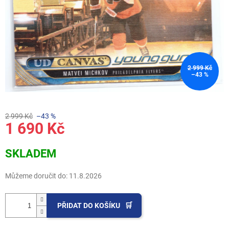
2 999 Kč
–43 %
2 999 Kč
–43 %
1 690 Kč
Měrná
SKLADEM
cena:
Můžeme doručit do:
11.8.2026
PŘIDAT DO KOŠÍKU