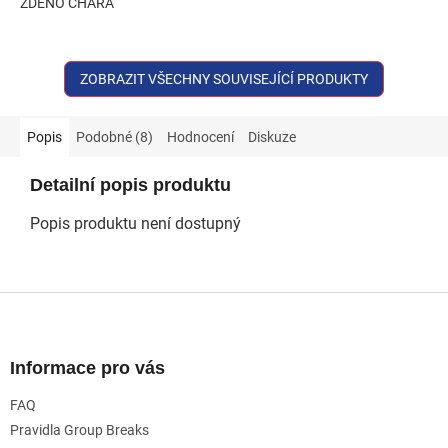
ZDENO CHARA
ZOBRAZIT VŠECHNY SOUVISEJÍCÍ PRODUKTY
Popis
Podobné (8)
Hodnocení
Diskuze
Detailní popis produktu
Popis produktu není dostupný
Z
á
p
a
Informace pro vás
t
FAQ
í
Pravidla Group Breaks