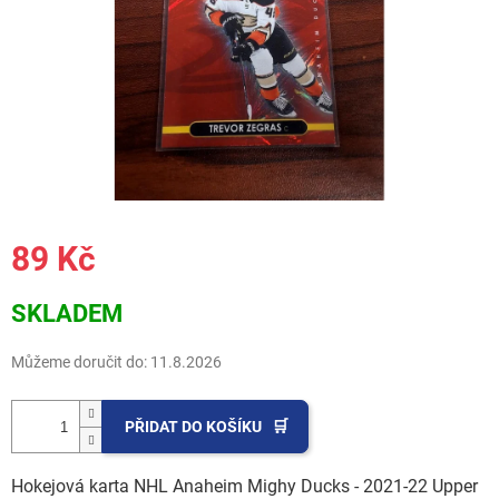
89 Kč
Měrná
SKLADEM
cena:
Můžeme doručit do:
11.8.2026
PŘIDAT DO KOŠÍKU
Hokejová karta NHL Anaheim Mighy Ducks - 2021-22 Upper