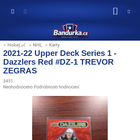
Přejít
na
NÁKUP
obsah
KOŠÍK
Hokej 🏒
NHL
Karty
2021-22 Upper Deck Series 1 -
Dazzlers Red #DZ-1 TREVOR
ZEGRAS
3451
Průměrné
Neohodnoceno
Podrobnosti hodnocení
hodnocení
produktu
je
0,0
z
5
hvězdiček.