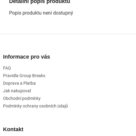
Detailní popis produktu
Popis produktu není dostupný
Z
á
p
a
Informace pro vás
t
FAQ
í
Pravidla Group Breaks
Doprava a Platba
Jak nakupovat
Obchodní podmínky
Podmínky ochrany osobních údajů
Kontakt