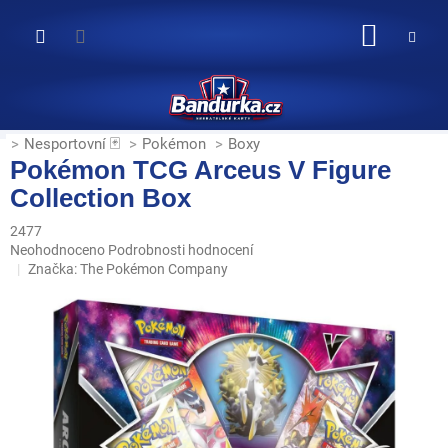
Přejít
na
NÁKUP
obsah
KOŠÍK
Nesportovní 🃏
Pokémon
Boxy
Pokémon TCG Arceus V Figure
Collection Box
2477
Průměrné
Neohodnoceno
Podrobnosti hodnocení
hodnocení
Značka:
The Pokémon Company
produktu
je
0,0
z
5
hvězdiček.