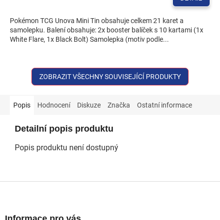
Pokémon TCG Unova Mini Tin obsahuje celkem 21 karet a
samolepku. Balení obsahuje: 2x booster balíček s 10 kartami (1x
White Flare, 1x Black Bolt) Samolepka (motiv podle...
ZOBRAZIT VŠECHNY SOUVISEJÍCÍ PRODUKTY
Popis
Hodnocení
Diskuze
Značka
Ostatní informace
Detailní popis produktu
Popis produktu není dostupný
Z
á
p
a
Informace pro vás