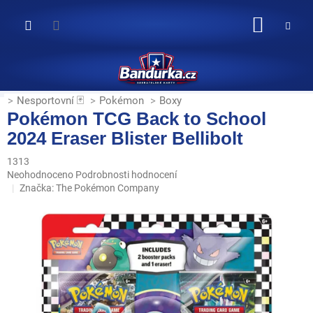
Přejít
na
NÁKUP
obsah
KOŠÍK
Nesportovní 🃏
Pokémon
Boxy
Pokémon TCG Back to School
2024 Eraser Blister Bellibolt
1313
Průměrné
Neohodnoceno
Podrobnosti hodnocení
hodnocení
Značka:
The Pokémon Company
produktu
je
0,0
z
5
hvězdiček.