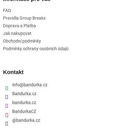
t
FAQ
í
Pravidla Group Breaks
Doprava a Platba
Jak nakupovat
Obchodní podmínky
Podmínky ochrany osobních údajů
Kontakt
info
@
bandurka.cz
Bandurka.cz
bandurka.cz
BandurkaCZ
@bandurka.cz