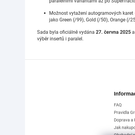
paralelními variantami až po Superfract
Možnost vytažení autogramových karet
jako Green (/99), Gold (/50), Orange (/25
Sada byla oficiálně vydána
27. června 2025
a
výběr insertů i paralel.
Z
á
p
a
t
Informa
í
FAQ
Pravidla G
Doprava a 
Jak nakup