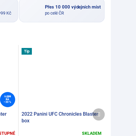
Přes 10 000 výdejních míst
999 Kč
po celé ČR
Tip
1 299
Kč
–30 %
Další
ter
2022 Panini UFC Chronicles Blaster
produkt
box
STUPNÉ
SKLADEM