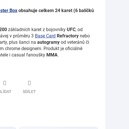
aster Box
obsahuje celkem 24 karet (6 balíčků
200
základních karet
z bojovníky
UFC
, od
kávej v průměru 3
Base Card
Refractory
nebo
arty, plus šanci na
autogramy
od veteránů či
ým chrome designem. Produkt je oficiálně
atele i casual fanoušky
MMA
.
LÍDAT
SDÍLET