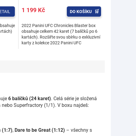
1 199 Kč
ETAIL
DO KOŠÍKU
obsahuje
2022 Panini UFC Chronicles Blaster box
artách)
obsahuje celkem 42 karet (7 balíčků po 6
kartách). Rozšiřte svou sbírku o exkluzivní
karty z kolekce 2022 Panini UFC
Chronicles! Každý...
huje
6 balíčků (24 karet)
. Celá série je složená
 nebo Superfractory (1/1). V boxu najdeš:
 (1:7)
,
Dare to be Great (1:12)
– všechny s