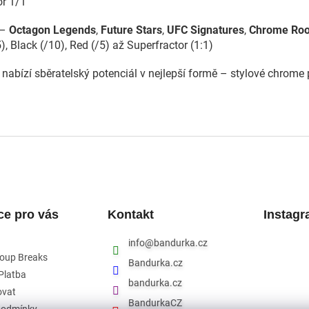
or 1/1
 –
Octagon Legends
,
Future Stars
,
UFC Signatures
,
Chrome Roo
), Black (/10), Red (/5) až Superfractor (1:1)
 nabízí sběratelský potenciál v nejlepší formě – stylové chrome
ce pro vás
Kontakt
Instag
info
@
bandurka.cz
roup Breaks
Bandurka.cz
Platba
bandurka.cz
ovat
BandurkaCZ