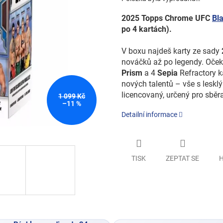
2025 Topps Chrome UFC
Bl
po 4 kartách).
V boxu najdeš karty z
e sady
nováčků až po legendy. Oče
Prism
a 4
Sepia
Refractory k
nových talentů – vše s leskl
licencovaný, určený pro sběr
1 099 Kč
–11 %
Detailní informace
TISK
ZEPTAT SE
H