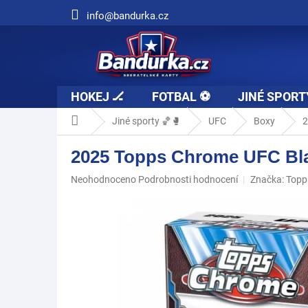
Přejít
info@bandurka.cz
na
obsah
HOKEJ 🏒
FOTBAL ⚽
JINÉ SPORT
Domů
Jiné sporty 🏀🥊
UFC
Boxy
2
2025 Topps Chrome UFC Bla
Průměrné
Neohodnoceno
Podrobnosti hodnocení
Značka:
Topp
hodnocení
produktu
je
0,0
z
5
hvězdiček.