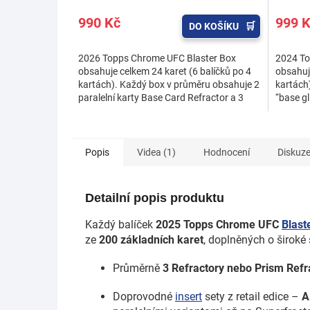
990 Kč
999 
DO KOŠÍKU
2026 Topps Chrome UFC Blaster Box
2024 To
obsahuje celkem 24 karet (6 balíčků po 4
obsahuje
kartách). Každý box v průměru obsahuje 2
kartách)
paralelní karty Base Card Refractor a 3
“base gl
karty Base Card UFC...
celkem 3
Popis
Videa (1)
Hodnocení
Diskuz
Detailní popis produktu
Každý balíček
2025 Topps Chrome UFC
Blast
ze
200 základních karet
, doplněných o široké
Průměrně
3 Refractory nebo Prism Refr
Doprovodné
insert
sety z retail edice –
A