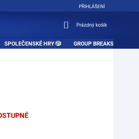
PŘIHLÁŠENÍ
NÁKUPNÍ
Prázdný košík
KOŠÍK
SPOLEČENSKÉ HRY 🎲
GROUP BREAKS 🚧👥🚧
OSTUPNÉ