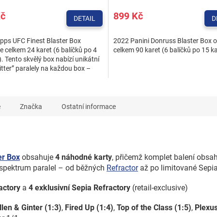
Kč
899 Kč
DETAIL
D
pps UFC Finest Blaster Box
2022 Panini Donruss Blaster Box 
 celkem 24 karet (6 balíčků po 4
celkem 90 karet (6 balíčků po 15 k
. Tento skvělý box nabízí unikátní
itter” paralely na každou box –
 brilantní...
e
Značka
Ostatní informace
er Box
obsahuje
4 náhodné karty
, přičemž komplet balení obsa
 spektrum paralel – od běžných
Refractor
až po limitované Sepia
actory
a
4 exklusivní Sepia Refractory
(retail‑exclusive)
llen & Ginter (1:3)
,
Fired Up (1:4)
,
Top of the Class (1:5)
,
Plexus