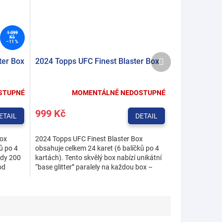
1 099
Kč
–11 %
Další
ter Box
2024 Topps UFC Finest Blaster Box
produkt
STUPNÉ
MOMENTÁLNĚ NEDOSTUPNÉ
999 Kč
ETAIL
DETAIL
Box
2024 Topps UFC Finest Blaster Box
ů po 4
obsahuje celkem 24 karet (6 balíčků po 4
ady 200
kartách). Tento skvělý box nabízí unikátní
od
“base glitter” paralely na každou box –
celkem 3 brilantní...