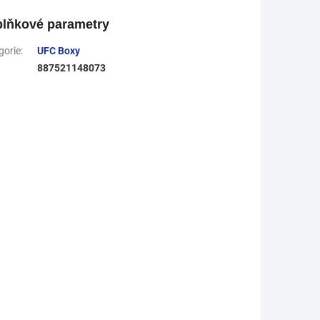
lňkové parametry
gorie
:
UFC Boxy
887521148073