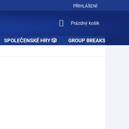
PŘIHLÁŠENÍ
NÁKUPNÍ
Prázdný košík
KOŠÍK
SPOLEČENSKÉ HRY 🎲
GROUP BREAKS 🚧👥🚧