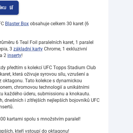
ÍKU
UFC
Blaster Box
obsahuje celkem 30 karet (6
měru 6 Teal Foil paralelních karet, 1 paralel
epia, 3
základní karty
Chrome, 1 exkluzivní
a 2
inserty
!
kdy předtím s kolekcí UFC Topps Stadium Club
ret, která oživuje syrovou sílu, vzrušení a
 oktagonu. Tato kolekce s dynamickou
artonem, chromovou technologií a unikátními
itu každého úderu, submissionu a knokautu.
, dnešních i zítřejších nejlepších bojovníků UFC
nsertů.
200 kartami spolu s množstvím paralel!
epších, kteří vstoupí do oktagonu!