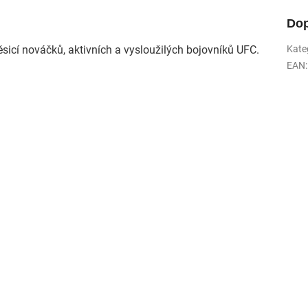
Dop
sicí nováčků, aktivních a vysloužilých bojovníků UFC.
Kate
EAN
: