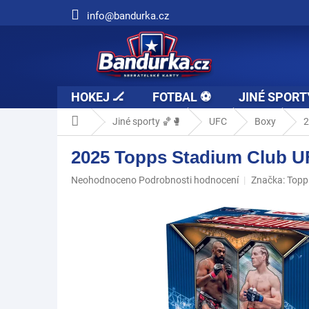
Přejít
info@bandurka.cz
na
obsah
HOKEJ 🏒
FOTBAL ⚽
JINÉ SPORT
Domů
Jiné sporty 🏀🥊
UFC
Boxy
2
2025 Topps Stadium Club U
Průměrné
Neohodnoceno
Podrobnosti hodnocení
Značka:
Topp
hodnocení
produktu
je
0,0
z
5
hvězdiček.