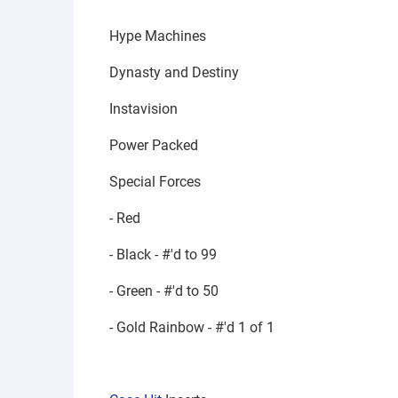
Hype Machines
Dynasty and Destiny
Instavision
Power Packed
Special Forces
- Red
- Black - #'d to 99
- Green - #'d to 50
- Gold Rainbow - #'d 1 of 1