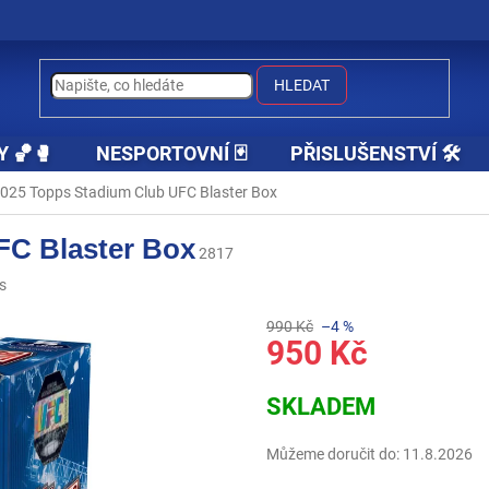
HLEDAT
Y 🏀🥊
NESPORTOVNÍ 🃏
PŘISLUŠENSTVÍ 🛠️
025 Topps Stadium Club UFC Blaster Box
FC Blaster Box
2817
s
990 Kč
–4 %
950 Kč
Měrná
SKLADEM
cena:
Můžeme doručit do:
11.8.2026