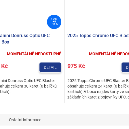
1 399
Kč
–14 %
anini Donruss Optic UFC
2025 Topps Chrome UFC Blas
r Box
MOMENTÁLNĚ NEDOSTUPNÉ
MOMENTÁLNĚ NEDO
 Kč
975 Kč
DETAIL
D
nini Donruss Optic UFC Blaster
2025 Topps Chrome UFC Blaster 
ahuje celkem 30 karet (6 balíčků
obsahuje celkem 24 karet (6 balíčk
tách).
kartách).V boxu najdeš karty ze s
základních karet z bojovníky UFC, 
nováčků až po legendy....
Ostatní informace