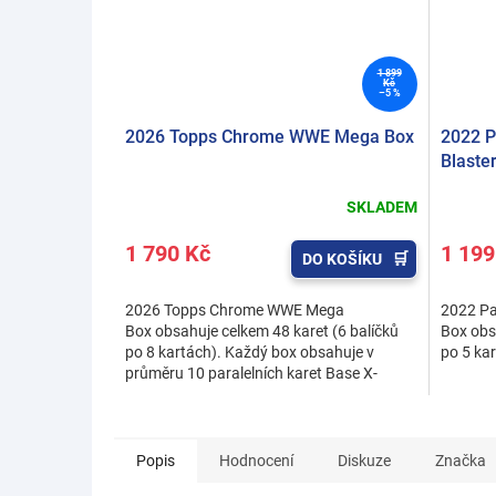
1 899
Kč
–5 %
2026 Topps Chrome WWE Mega Box
2022 P
Blaste
SKLADEM
1 790 Kč
1 199
DO KOŠÍKU
2026 Topps Chrome WWE Mega
2022 Pa
Box obsahuje celkem 48 karet (6 balíčků
Box obs
po 8 kartách). Každý box obsahuje v
po 5 kar
průměru 10 paralelních karet Base X-
Fractor, 6 insertních karet a 1...
Popis
Hodnocení
Diskuze
Značka