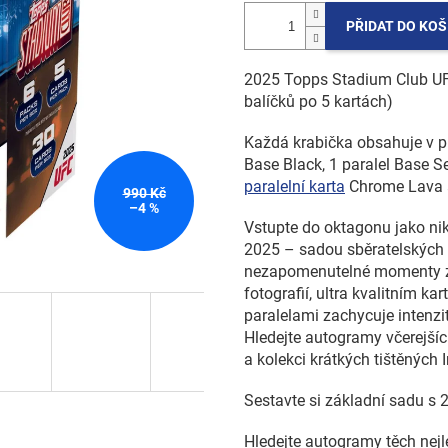
PŘIDAT DO KOŠ
2025 Topps Stadium Club 
balíčků po 5 kartách)
Každá krabička obsahuje v prů
Base Black, 1 paralel Base S
paralelní karta
Chrome Lava 
990 Kč
–4 %
Vstupte do oktagonu jako ni
2025 – sadou sběratelských ka
nezapomenutelné momenty z
fotografií, ultra kvalitním k
paralelami zachycuje intenz
Hledejte autogramy včerejších
a kolekci krátkých tištěných I
Sestavte si základní sadu s 
Hledejte autogramy těch nejl