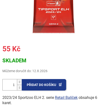
55 Kč
Měrná
SKLADEM
cena:
Můžeme doručit do:
12.8.2026
PŘIDAT DO KOŠÍKU
2023/24 Sportzoo ELH 2. serie
Retail Balíček
obsahuje 6
karet.