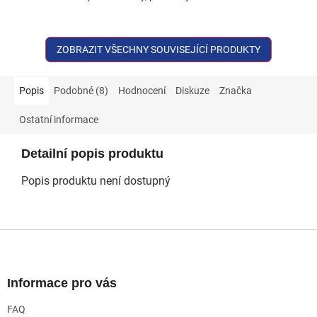
ZOBRAZIT VŠECHNY SOUVISEJÍCÍ PRODUKTY
Popis
Podobné (8)
Hodnocení
Diskuze
Značka
Ostatní informace
Detailní popis produktu
Popis produktu není dostupný
Z
á
p
a
Informace pro vás
t
FAQ
í