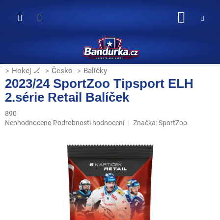
Přejít
na
NÁKUP
obsah
KOŠÍK
Hokej 🏒
Česko
Balíčky
2023/24 SportZoo Tipsport ELH
2.série Retail Balíček
890
Průměrné
Neohodnoceno
Podrobnosti hodnocení
Značka:
SportZoo
hodnocení
produktu
je
0,0
z
5
hvězdiček.